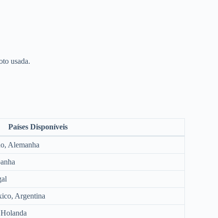
oto usada.
Países Disponíveis
do, Alemanha
spanha
gal
ico, Argentina
, Holanda