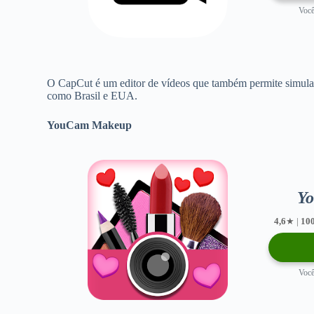
Você
O CapCut é um editor de vídeos que também permite simular ca
como Brasil e EUA.
YouCam Makeup
Y
4,6
★ |
10
Você