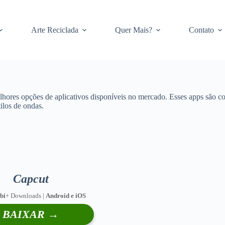
Arte Reciclada
Quer Mais?
Contato
hores opções de aplicativos disponíveis no mercado. Esses apps são c
tilos de ondas.
Capcut
 bi
+ Downloads |
Android e iOS
BAIXAR →