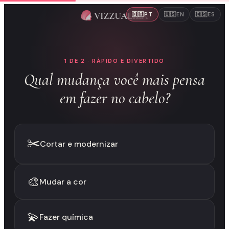
🇧🇷
🇺🇸
🇪🇸
PT
EN
ES
1 DE 2 · RÁPIDO E DIVERTIDO
Qual mudança você mais pensa
em fazer no cabelo?
✂️
Cortar e modernizar
🎨
Mudar a cor
💫
Fazer química