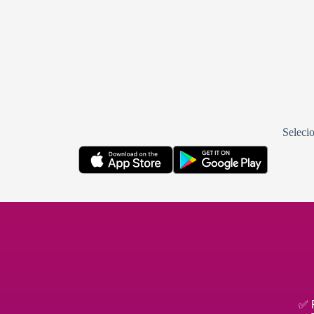
Selecio
✅ F