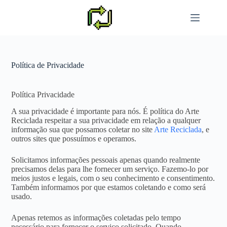
Pular
para
o
conteúdo
Política de Privacidade
Política Privacidade
A sua privacidade é importante para nós. É política do Arte
Reciclada respeitar a sua privacidade em relação a qualquer
informação sua que possamos coletar no site
Arte Reciclada
, e
outros sites que possuímos e operamos.
Solicitamos informações pessoais apenas quando realmente
precisamos delas para lhe fornecer um serviço. Fazemo-lo por
meios justos e legais, com o seu conhecimento e consentimento.
Também informamos por que estamos coletando e como será
usado.
Apenas retemos as informações coletadas pelo tempo
necessário para fornecer o serviço solicitado. Quando