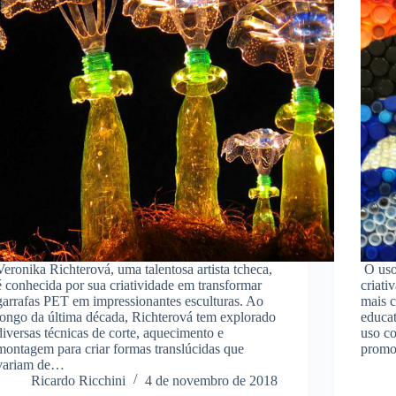
Veronika Richterová, uma talentosa artista tcheca,
O uso 
é conhecida por sua criatividade em transformar
criati
garrafas PET em impressionantes esculturas. Ao
mais c
longo da última década, Richterová tem explorado
educat
diversas técnicas de corte, aquecimento e
uso co
montagem para criar formas translúcidas que
prom
variam de…
Ricardo Ricchini
4 de novembro de 2018