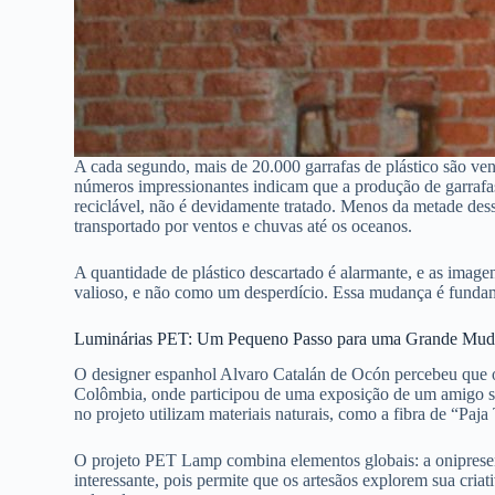
A cada segundo, mais de 20.000 garrafas de plástico são ve
números impressionantes indicam que a produção de garrafas
reciclável, não é devidamente tratado. Menos da metade dess
transportado por ventos e chuvas até os oceanos.
A quantidade de plástico descartado é alarmante, e as image
valioso, e não como um desperdício. Essa mudança é fundam
Luminárias PET: Um Pequeno Passo para uma Grande Mud
O designer espanhol Alvaro Catalán de Ocón percebeu que o 
Colômbia, onde participou de uma exposição de um amigo sob
no projeto utilizam materiais naturais, como a fibra de “Paja 
O projeto PET Lamp combina elementos globais: a onipresente
interessante, pois permite que os artesãos explorem sua cria