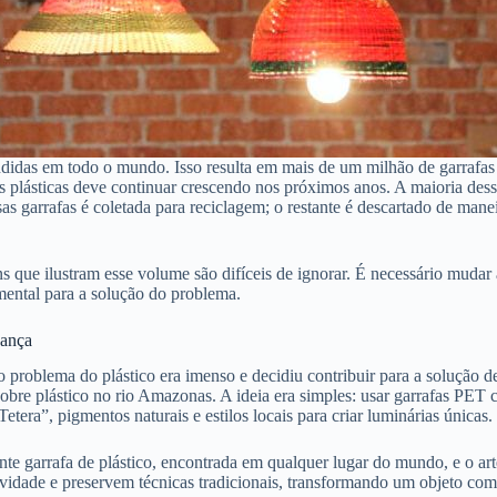
ndidas em todo o mundo. Isso resulta em mais de um milhão de garrafas
 plásticas deve continuar crescendo nos próximos anos. A maioria dess
as garrafas é coletada para reciclagem; o restante é descartado de mane
ns que ilustram esse volume são difíceis de ignorar. É necessário muda
ental para a solução do problema.
ança
problema do plástico era imenso e decidiu contribuir para a solução d
re plástico no rio Amazonas. A ideia era simples: usar garrafas PET c
Tetera”, pigmentos naturais e estilos locais para criar luminárias únicas.
 garrafa de plástico, encontrada em qualquer lugar do mundo, e o arte
tividade e preservem técnicas tradicionais, transformando um objeto co