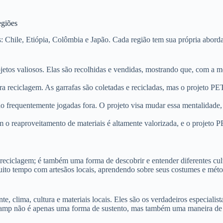
egiões
: Chile, Etiópia, Colômbia e Japão. Cada região tem sua própria aborda
bjetos valiosos. Elas são recolhidas e vendidas, mostrando que, com a me
ra reciclagem. As garrafas são coletadas e recicladas, mas o projeto P
são frequentemente jogadas fora. O projeto visa mudar essa mentalidade
m o reaproveitamento de materiais é altamente valorizada, e o projeto 
reciclagem; é também uma forma de descobrir e entender diferentes cult
to tempo com artesãos locais, aprendendo sobre seus costumes e método
clima, cultura e materiais locais. Eles são os verdadeiros especialistas
Lamp não é apenas uma forma de sustento, mas também uma maneira de pr