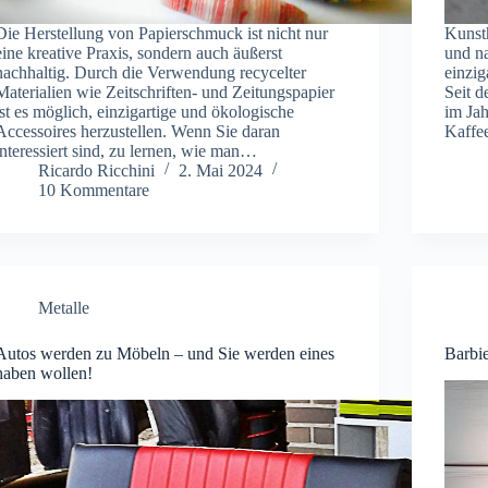
Die Herstellung von Papierschmuck ist nicht nur
Kunsth
eine kreative Praxis, sondern auch äußerst
und na
nachhaltig. Durch die Verwendung recycelter
einzig
Materialien wie Zeitschriften- und Zeitungspapier
Seit d
ist es möglich, einzigartige und ökologische
im Jah
Accessoires herzustellen. Wenn Sie daran
Kaffee
interessiert sind, zu lernen, wie man…
Ricardo Ricchini
2. Mai 2024
10 Kommentare
Metalle
Autos werden zu Möbeln – und Sie werden eines
Barbi
haben wollen!