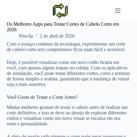
Saltar
al
contenido
Os Melhores Apps para Testar Cortes de Cabelo Curto em
2026
Priscila
2 de abril de 2026
Com o avanço contínuo da tecnologia, experimentar um corte
de cabelo curto sem compromisso ficou mais fácil e acessível.
Hoje, é possível visualizar como um novo estilo ficaria em
você, com apenas alguns toques no celular. Com os aplicativos
de simulação, você pode testar diferentes cortes, cores e texturas
de forma simples e realista, garantindo que a mudança de visual
seja a mais assertiva.
Você Gosta de Testar o Corte Antes?
Muitas mulheres gostam de testar o cabelo antes de realizar um
corte definitivo, e isso se deve ao desejo de explorar diferentes
estilos e visualizar como um novo visual se encaixa em seu
rosto e personalidade.
A ideia de mudar radicalmente o corte pode gerar insegurança,