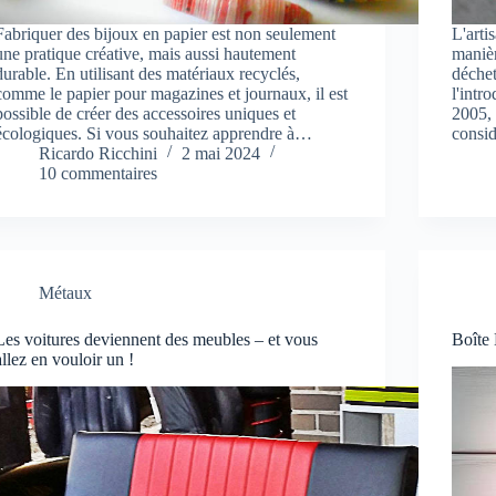
Fabriquer des bijoux en papier est non seulement
L'arti
une pratique créative, mais aussi hautement
manièr
durable. En utilisant des matériaux recyclés,
déchet
comme le papier pour magazines et journaux, il est
l'intr
possible de créer des accessoires uniques et
2005, 
écologiques. Si vous souhaitez apprendre à…
consi
Ricardo Ricchini
2 mai 2024
10 commentaires
Métaux
Les voitures deviennent des meubles – et vous
Boîte
allez en vouloir un !