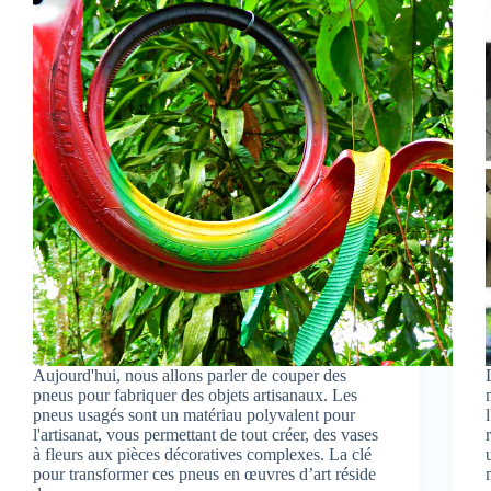
Aujourd'hui, nous allons parler de couper des
pneus pour fabriquer des objets artisanaux. Les
pneus usagés sont un matériau polyvalent pour
l'artisanat, vous permettant de tout créer, des vases
à fleurs aux pièces décoratives complexes. La clé
pour transformer ces pneus en œuvres d’art réside