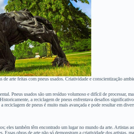
s de arte feitas com pneus usados. Criatividade e conscientização ambie
iental. Pneus usados são um resíduo volumoso e difícil de processar, m
istoricamente, a reciclagem de pneus enfrentava desafios significativos
a, a reciclagem de pneus é muito mais avançada e pode resultar em dive
ios; eles também têm encontrado um lugar no mundo da arte. Artistas a
tes. Essas obras de arte não só demonstram a criatividade dos artistas,