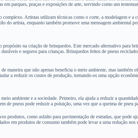
as em parques, praças e exposições de arte, servindo como um testemunho
 complexo. Artistas utilizam técnicas como o corte, a modelagem e a c
estilo do artista, enquanto também promove uma mensagem ambiental pos
 propósito na criação de brinquedos. Este mercado alternativo para bri
duráveis e seguros para crianças. Brinquedos feitos de pneus reciclado
 de maneira que não apenas beneficia o meio ambiente, mas também ofer
judar a reduzir os custos de produção, tornando-os uma opção econômic
meio ambiente e a sociedade. Primeiro, ela ajuda a reduzir a quantidad
agem de pneus pode reduzir a poluição, uma vez que a queima de pneu par
s produtos, como asfalto para pavimentação de estradas, que pode ajud
ciclados em produtos de consumo também pode levar a uma redução nos c