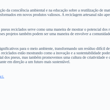
 da consciência ambiental e na educação sobre a reutilização de materi
sformados em novos produtos valiosos. A reciclagem artesanal não apen
de pneus reciclados serve como uma maneira de mostrar o potencial dos 
 Esses projetos também podem ser uma maneira de envolver a comunidad
gnificativos para o meio ambiente, transformando um resíduo difícil de
us reciclados estão mostrando como a inovação e a sustentabilidade pod
ental dos pneus, mas também promovemos uma cultura de criatividade e
tante em direção a um futuro mais sustentável.
ci.