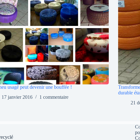
eu usagé peut devenir une bouffée !
Transforme
durable éta
17 janvier 2016
1 commentaire
21 d
C
po
recyclé
Co