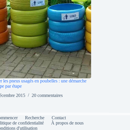
r les pneus usagés en poubelles : une démarche
pe par étape
écembre 2015
20 commentaires
ommencer
Recherche
Contact
litique de confidentialité
À propos de nous
nditions d'utilisation