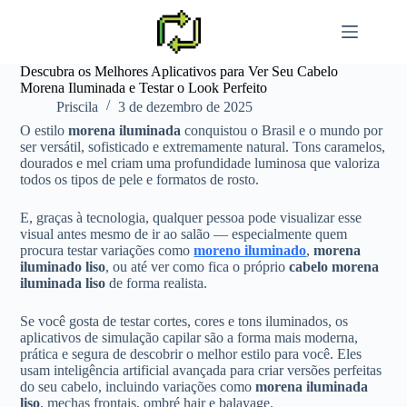
Pular
para
o
conteúdo
Descubra os Melhores Aplicativos para Ver Seu Cabelo
Morena Iluminada e Testar o Look Perfeito
Priscila
3 de dezembro de 2025
O estilo
morena iluminada
conquistou o Brasil e o mundo por
ser versátil, sofisticado e extremamente natural. Tons caramelos,
dourados e mel criam uma profundidade luminosa que valoriza
todos os tipos de pele e formatos de rosto.
E, graças à tecnologia, qualquer pessoa pode visualizar esse
visual antes mesmo de ir ao salão — especialmente quem
procura testar variações como
moreno iluminado
,
morena
iluminado liso
, ou até ver como fica o próprio
cabelo morena
iluminada liso
de forma realista.
Se você gosta de testar cortes, cores e tons iluminados, os
aplicativos de simulação capilar são a forma mais moderna,
prática e segura de descobrir o melhor estilo para você. Eles
usam inteligência artificial avançada para criar versões perfeitas
do seu cabelo, incluindo variações como
morena iluminada
liso
, mechas frontais, ombré hair e balayage.