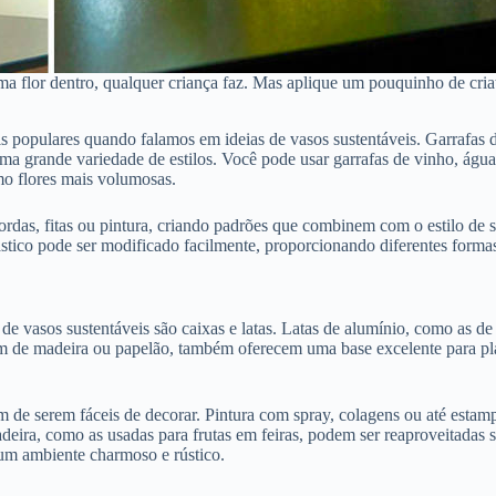
ma flor dentro, qualquer criança faz. Mas aplique um pouquinho de cria
ais populares quando falamos em ideias de vasos sustentáveis. Garrafas
ma grande variedade de estilos. Você pode usar garrafas de vinho, água
mo flores mais volumosas.
ordas, fitas ou pintura, criando padrões que combinem com o estilo de su
ástico pode ser modificado facilmente, proporcionando diferentes form
e vasos sustentáveis são caixas e latas. Latas de alumínio, como as d
am de madeira ou papelão, também oferecem uma base excelente para pla
m de serem fáceis de decorar. Pintura com spray, colagens ou até esta
deira, como as usadas para frutas em feiras, podem ser reaproveitadas 
o um ambiente charmoso e rústico.