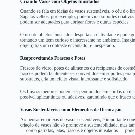
Criando Vasos com Objetos Inusitados
Quando se fala em ideias de vasos sustentáveis, o céu é o l
Sapatos velhos, por exemplo, podem virar suportes criativos
podem ser adaptados para abrigar flores e outras espécies.
O uso de objetos inusitados desperta a criatividade e pode 
tornando um item curioso e interessante no ambiente. Imagin
objeto) traz um contraste encantador e inesperado.
Reaproveitando Frascos e Potes
Frascos de vidro, potes de alimentos ou recipientes de cos
frascos podem facilmente ser convertidos em suportes para 
substratos, cria um efeito visual interessante e sofisticado.
Os frascos menores podem ser pendurados em cordas ou disp
possível aplicar tintas ou adesivos, garantindo que o frasco
Vasos Sustentáveis como Elementos de Decoração
Ao pensar em ideias de vasos sustentáveis, é importante co
criação de vasos não só promove a sustentabilidade, mas tam
— como garrafas, latas, frascos e objetos inusitados — pode