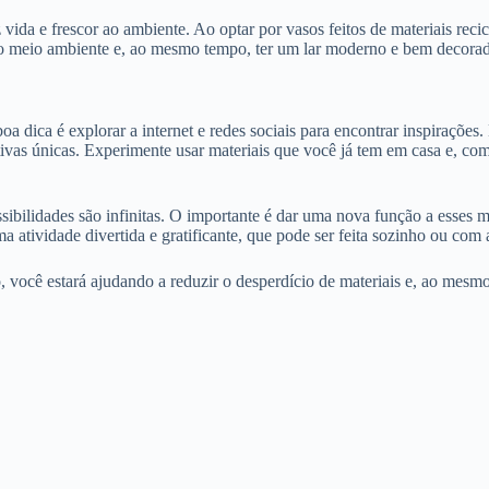
vida e frescor ao ambiente. Ao optar por vasos feitos de materiais recic
 o meio ambiente e, ao mesmo tempo, ter um lar moderno e bem decora
boa dica é explorar a internet e redes sociais para encontrar inspiraçõ
tivas únicas. Experimente usar materiais que você já tem em casa e, co
possibilidades são infinitas. O importante é dar uma nova função a esse
a atividade divertida e gratificante, que pode ser feita sozinho ou com 
, você estará ajudando a reduzir o desperdício de materiais e, ao mesmo