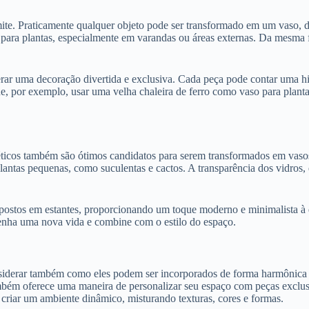
imite. Praticamente qualquer objeto pode ser transformado em um vaso, 
 para plantas, especialmente em varandas ou áreas externas. Da mesma f
gerar uma decoração divertida e exclusiva. Cada peça pode contar uma 
e, por exemplo, usar uma velha chaleira de ferro como vaso para planta
méticos também são ótimos candidatos para serem transformados em vaso
plantas pequenas, como suculentas e cactos. A transparência dos vidros
ostos em estantes, proporcionando um toque moderno e minimalista à d
 tenha uma nova vida e combine com o estilo do espaço.
nsiderar também como eles podem ser incorporados de forma harmônica à
bém oferece uma maneira de personalizar seu espaço com peças exclusiv
 criar um ambiente dinâmico, misturando texturas, cores e formas.