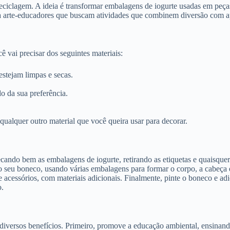
eciclagem. A ideia é transformar embalagens de iogurte usadas em peças
 para arte-educadores que buscam atividades que combinem diversão com 
cê vai precisar dos seguintes materiais:
 estejam limpas e secas.
o da sua preferência.
 qualquer outro material que você queira usar para decorar.
ando bem as embalagens de iogurte, retirando as etiquetas e quaisquer
 seu boneco, usando várias embalagens para formar o corpo, a cabeça e
e acessórios, com materiais adicionais. Finalmente, pinte o boneco e adi
o.
 diversos benefícios. Primeiro, promove a educação ambiental, ensinand