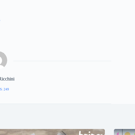
e
Ricchini
S: 249