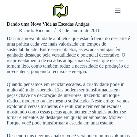
Pular
para
o
conteúdo
Dando uma Nova Vida às Escadas Antigas
Ricardo Ricchini
31 de janeiro de 2016
Dar uma nova utilidade a objetos que estão à beira do descarte é
uma prática cada vez mais valorizada em tempos de
sustentabilidade. Entre esses objetos, as escadas antigas têm
ganhado destaque pela versatilidade e potencial decorativo. O
reaproveitamento de escadas antigas não só evita que elas se
tornem lixo, como também reduz a necessidade de produção de
novos itens, poupando recursos e energia.
Quando pensamos em reciclar escadas, a criatividade pode ir
muito além do esperado. Elas podem ser transformadas em
peças chave na decoração de interiores, trazendo um toque
rústico, moderno ou até mesmo sofisticado. Neste artigo, vamos
explorar diversas maneiras de reutilizar e reinventar escadas,
mostrando como essas peças aparentemente simples podem se
tornar elementos de destaque em qualquer ambiente. Motivo 1 –
Porque você pode transformar a escada em uma estante
Descendo uns degraus abaixo, você verá que reunimos algumas