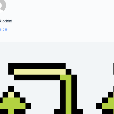
Ricchini
S: 249