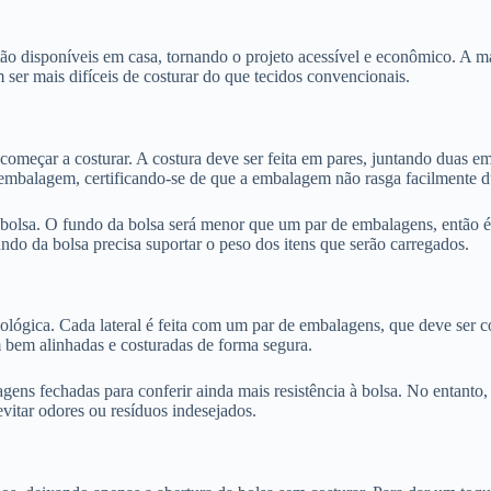
stão disponíveis em casa, tornando o projeto acessível e econômico. A má
ser mais difíceis de costurar do que tecidos convencionais.
omeçar a costurar. A costura deve ser feita em pares, juntando duas em
de embalagem, certificando-se de que a embalagem não rasga facilmente d
da bolsa. O fundo da bolsa será menor que um par de embalagens, entã
fundo da bolsa precisa suportar o peso dos itens que serão carregados.
cológica. Cada lateral é feita com um par de embalagens, que deve ser 
am bem alinhadas e costuradas de forma segura.
gens fechadas para conferir ainda mais resistência à bolsa. No entanto, 
vitar odores ou resíduos indesejados.