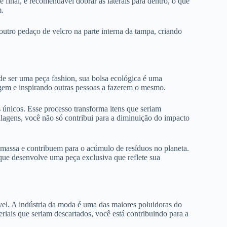
final, é recomendável dobrar as laterais para dentro, o que
m.
outro pedaço de velcro na parte interna da tampa, criando
de ser uma peça fashion, sua bolsa ecológica é uma
agem e inspirando outras pessoas a fazerem o mesmo.
s únicos. Esse processo transforma itens que seriam
balagens, você não só contribui para a diminuição do impacto
 massa e contribuem para o acúmulo de resíduos no planeta.
que desenvolve uma peça exclusiva que reflete sua
vel. A indústria da moda é uma das maiores poluidoras do
riais que seriam descartados, você está contribuindo para a