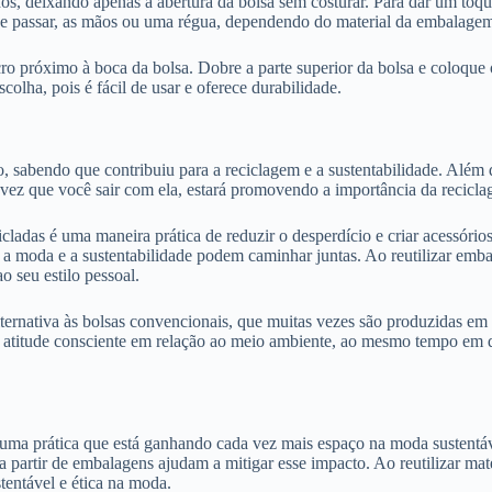
s, deixando apenas a abertura da bolsa sem costurar. Para dar um toque 
o de passar, as mãos ou uma régua, dependendo do material da embalage
ro próximo à boca da bolsa. Dobre a parte superior da bolsa e coloque 
olha, pois é fácil de usar e oferece durabilidade.
, sabendo que contribuiu para a reciclagem e a sustentabilidade. Além 
a vez que você sair com ela, estará promovendo a importância da recicl
cladas é uma maneira prática de reduzir o desperdício e criar acessório
ue a moda e a sustentabilidade podem caminhar juntas. Ao reutilizar em
 seu estilo pessoal.
lternativa às bolsas convencionais, que muitas vezes são produzidas em
a atitude consciente em relação ao meio ambiente, ao mesmo tempo em 
 é uma prática que está ganhando cada vez mais espaço na moda sustentá
 partir de embalagens ajudam a mitigar esse impacto. Ao reutilizar mate
entável e ética na moda.