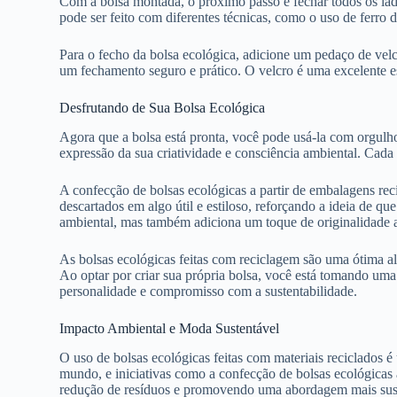
Com a bolsa montada, o próximo passo é fechar todos os lado
pode ser feito com diferentes técnicas, como o uso de ferr
Para o fecho da bolsa ecológica, adicione um pedaço de velc
um fechamento seguro e prático. O velcro é uma excelente esc
Desfrutando de Sua Bolsa Ecológica
Agora que a bolsa está pronta, você pode usá-la com orgulho
expressão da sua criatividade e consciência ambiental. Cad
A confecção de bolsas ecológicas a partir de embalagens reci
descartados em algo útil e estiloso, reforçando a ideia de q
ambiental, mas também adiciona um toque de originalidade ao
As bolsas ecológicas feitas com reciclagem são uma ótima a
Ao optar por criar sua própria bolsa, você está tomando um
personalidade e compromisso com a sustentabilidade.
Impacto Ambiental e Moda Sustentável
O uso de bolsas ecológicas feitas com materiais reciclados
mundo, e iniciativas como a confecção de bolsas ecológicas a
redução de resíduos e promovendo uma abordagem mais sust