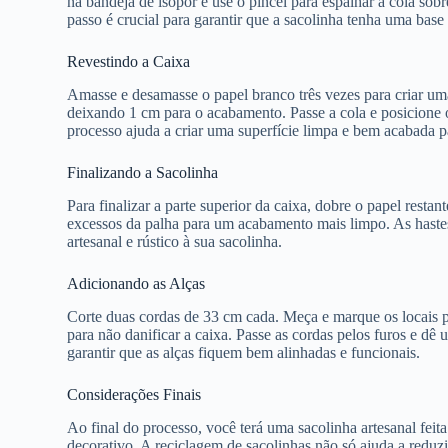
na bandeja de isopor e use o pincel para espalhar a cola sob
passo é crucial para garantir que a sacolinha tenha uma base
Revestindo a Caixa
Amasse e desamasse o papel branco três vezes para criar uma
deixando 1 cm para o acabamento. Passe a cola e posicione o
processo ajuda a criar uma superfície limpa e bem acabada 
Finalizando a Sacolinha
Para finalizar a parte superior da caixa, dobre o papel resta
excessos da palha para um acabamento mais limpo. As hastes
artesanal e rústico à sua sacolinha.
Adicionando as Alças
Corte duas cordas de 33 cm cada. Meça e marque os locais p
para não danificar a caixa. Passe as cordas pelos furos e dê u
garantir que as alças fiquem bem alinhadas e funcionais.
Considerações Finais
Ao final do processo, você terá uma sacolinha artesanal feita 
decorativo. A reciclagem de sacolinhas não só ajuda a reduz