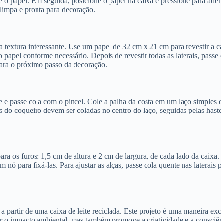
re o papel. Em seguida, posicione o papel na caixa e pressione para ader
 limpa e pronta para decoração.
 textura interessante. Use um papel de 32 cm x 21 cm para revestir a c
 papel conforme necessário. Depois de revestir todas as laterais, passe
para o próximo passo da decoração.
nte e passe cola com o pincel. Cole a palha da costa em um laço simples 
 do coqueiro devem ser coladas no centro do laço, seguidas pelas hast
ara os furos: 1,5 cm de altura e 2 cm de largura, de cada lado da caix
m nó para fixá-las. Para ajustar as alças, passe cola quente nas laterais
a partir de uma caixa de leite reciclada. Este projeto é uma maneira excel
ir o impacto ambiental, mas também promove a criatividade e a consciên