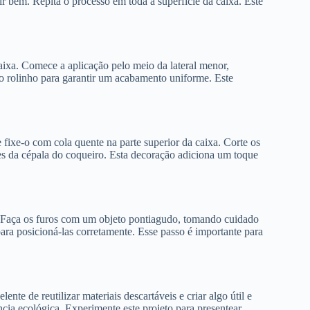
ir bem. Repita o processo em toda a superfície da caixa. Este
aixa. Comece a aplicação pelo meio da lateral menor,
 o rolinho para garantir um acabamento uniforme. Este
e fixe-o com cola quente na parte superior da caixa. Corte os
es da cépala do coqueiro. Esta decoração adiciona um toque
a. Faça os furos com um objeto pontiagudo, tomando cuidado
 para posicioná-las corretamente. Esse passo é importante para
ente de reutilizar materiais descartáveis e criar algo útil e
cia ecológica. Experimente este projeto para presentear