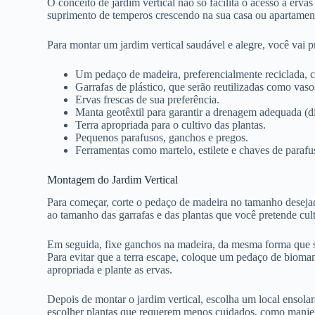
O conceito de jardim vertical não só facilita o acesso a erva
suprimento de temperos crescendo na sua casa ou apartament
Para montar um jardim vertical saudável e alegre, você vai pr
Um pedaço de madeira, preferencialmente reciclada, 
Garrafas de plástico, que serão reutilizadas como vaso
Ervas frescas de sua preferência.
Manta geotêxtil para garantir a drenagem adequada (d
Terra apropriada para o cultivo das plantas.
Pequenos parafusos, ganchos e pregos.
Ferramentas como martelo, estilete e chaves de parafu
Montagem do Jardim Vertical
Para começar, corte o pedaço de madeira no tamanho desejado
ao tamanho das garrafas e das plantas que você pretende culti
Em seguida, fixe ganchos na madeira, da mesma forma que se 
Para evitar que a terra escape, coloque um pedaço de bioma
apropriada e plante as ervas.
Depois de montar o jardim vertical, escolha um local ensolar
escolher plantas que requerem menos cuidados, como manjer