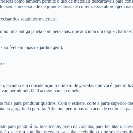
s frescas como também permite o uso de materiais descartáveis para cons
o, sem a necessidade de grandes áreas de cultivo. Essa abordagem não
ecisar dos seguintes materiais:
como uma antiga janela com persianas, que adiciona um toque charmoso 
s.
isponível em lojas de jardinagem).
sos.
, levando em consideração o número de garrafas que você quer utilizar
var, permitindo fácil acesso para a colheita.
faria para pendurar quadros. Com o estilete, corte a parte superior d
nta no gargalo da garrafa. Adicione pedrinhas ou cacos de cerâmica par
ado para pendurá-lo. Idealmente, perto da cozinha, para facilitar o ace
icão, alecrim, tomilho, orégano, salsinha e cebolinha, que se desenvo