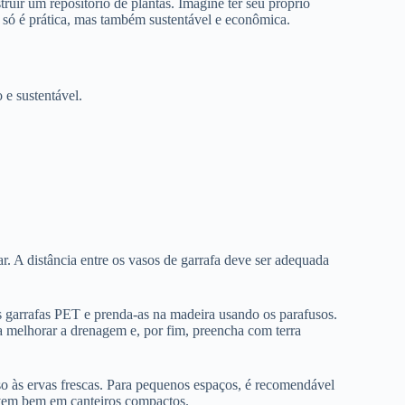
truir um repositório de plantas. Imagine ter seu próprio
 só é prática, mas também sustentável e econômica.
e sustentável.
. A distância entre os vasos de garrafa deve ser adequada
as garrafas PET e prenda-as na madeira usando os parafusos.
a melhorar a drenagem e, por fim, preencha com terra
sso às ervas frescas. Para pequenos espaços, é recomendável
lvem bem em canteiros compactos.