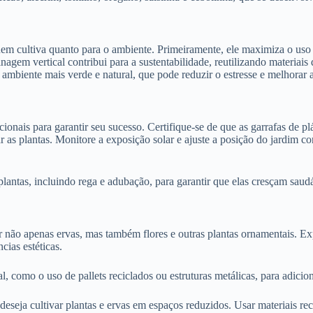
quem cultiva quanto para o ambiente. Primeiramente, ele maximiza o uso
inagem vertical contribui para a sustentabilidade, reutilizando materiais
biente mais verde e natural, que pode reduzir o estresse e melhorar a
cionais para garantir seu sucesso. Certifique-se de que as garrafas de p
 as plantas. Monitore a exposição solar e ajuste a posição do jardim c
antas, incluindo rega e adubação, para garantir que elas cresçam saudá
ir não apenas ervas, mas também flores e outras plantas ornamentais. Ex
cias estéticas.
l, como o uso de pallets reciclados ou estruturas metálicas, para adici
deseja cultivar plantas e ervas em espaços reduzidos. Usar materiais re