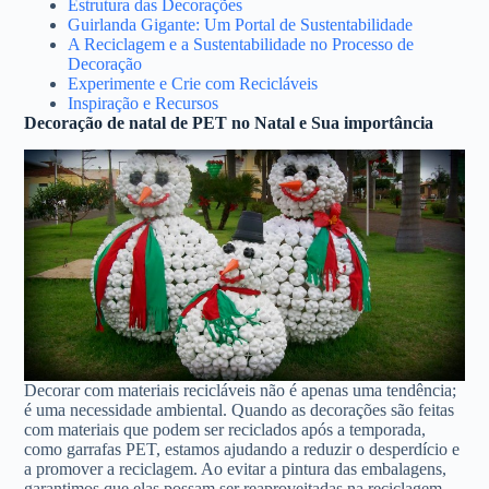
Estrutura das Decorações
Guirlanda Gigante: Um Portal de Sustentabilidade
A Reciclagem e a Sustentabilidade no Processo de
Decoração
Experimente e Crie com Recicláveis
Inspiração e Recursos
Decoração de natal de PET no Natal e Sua importância
Decorar com materiais recicláveis não é apenas uma tendência;
é uma necessidade ambiental. Quando as decorações são feitas
com materiais que podem ser reciclados após a temporada,
como garrafas PET, estamos ajudando a reduzir o desperdício e
a promover a reciclagem. Ao evitar a pintura das embalagens,
garantimos que elas possam ser reaproveitadas na reciclagem