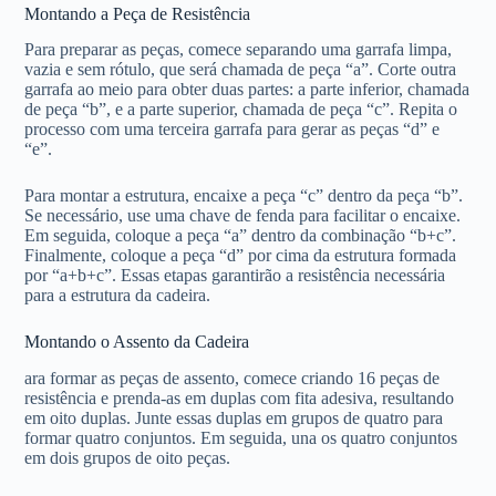
Montando a Peça de Resistência
Para preparar as peças, comece separando uma garrafa limpa,
vazia e sem rótulo, que será chamada de peça “a”. Corte outra
garrafa ao meio para obter duas partes: a parte inferior, chamada
de peça “b”, e a parte superior, chamada de peça “c”. Repita o
processo com uma terceira garrafa para gerar as peças “d” e
“e”.
Para montar a estrutura, encaixe a peça “c” dentro da peça “b”.
Se necessário, use uma chave de fenda para facilitar o encaixe.
Em seguida, coloque a peça “a” dentro da combinação “b+c”.
Finalmente, coloque a peça “d” por cima da estrutura formada
por “a+b+c”. Essas etapas garantirão a resistência necessária
para a estrutura da cadeira.
Montando o Assento da Cadeira
ara formar as peças de assento, comece criando 16 peças de
resistência e prenda-as em duplas com fita adesiva, resultando
em oito duplas. Junte essas duplas em grupos de quatro para
formar quatro conjuntos. Em seguida, una os quatro conjuntos
em dois grupos de oito peças.