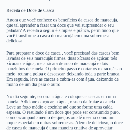
Receita de Doce de Casca
Agora que você conhece os benefícios da casca do maracujá,
que tal aprender a fazer um doce que vai surpreender o seu
paladar? A receita a seguir é simples e prática, permitindo que
você transforme a casca do maracujá em uma sobremesa
deliciosa.
Para preparar o doce de casca , você precisará das cascas bem
lavadas de seis maracujás firmes, duas xícaras de açúcar, três
xícaras de água, meia xícara de suco de maracujá e dois
pauzinhos de canela. O primeiro passo é cortar os maracujás ao
meio, retirar a polpa e descascar, deixando toda a parte branca.
Em seguida, lave as cascas e cubra-as com água, deixando de
molho de um dia para o outro.
No dia seguinte, escorra a água e coloque as cascas em uma
panela. Adicione o açúcar, a água, o suco da frutae a canela.
Leve ao fogo médio e cozinhe até que se forme uma calda
espessa. O resultado é um doce que pode ser consumido puro,
como acompanhamento de queijos ou até mesmo como um
toque especial em outras sobremesas. Além de delicioso, o doce
de casca de maracujá é uma maneira criativa de aproveitar