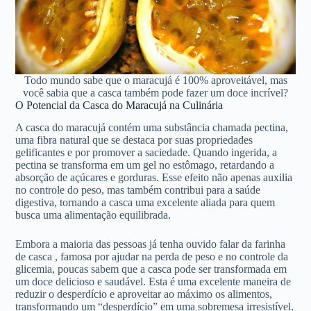
Todo mundo sabe que o maracujá é 100% aproveitável, mas
você sabia que a casca também pode fazer um doce incrível?
O Potencial da Casca do Maracujá na Culinária
A casca do maracujá contém uma substância chamada pectina,
uma fibra natural que se destaca por suas propriedades
gelificantes e por promover a saciedade. Quando ingerida, a
pectina se transforma em um gel no estômago, retardando a
absorção de açúcares e gorduras. Esse efeito não apenas auxilia
no controle do peso, mas também contribui para a saúde
digestiva, tornando a casca uma excelente aliada para quem
busca uma alimentação equilibrada.
Embora a maioria das pessoas já tenha ouvido falar da farinha
de casca , famosa por ajudar na perda de peso e no controle da
glicemia, poucas sabem que a casca pode ser transformada em
um doce delicioso e saudável. Esta é uma excelente maneira de
reduzir o desperdício e aproveitar ao máximo os alimentos,
transformando um “desperdício” em uma sobremesa irresistível.