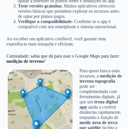
ajudar a entender os pontos fortes e limitações do app.
Teste versões gratuitas
: Muitos aplicativos oferecem
versões básicas que permitem explorar os recursos antes
de optar por planos pagos.
Verifique a compatibilidade
: Confirme se o app é
compatível com seu smartphone e sistema operacional.
Ao escolher um aplicativo confiável, você garante uma
experiência mais tranquila e eficiente.
Curiosidade: sabia que dá para usar o Google Maps para fazer
medição de terreno
?
Para quem busca mais
recursos, a
medição de
terreno topografia
pode ser
complementada com
ferramentas digitais, já
que um
trena digital
app
ajuda a conferir
distâncias rapidamente,
enquanto a função de
medir área de terra
por satélite
facilita a