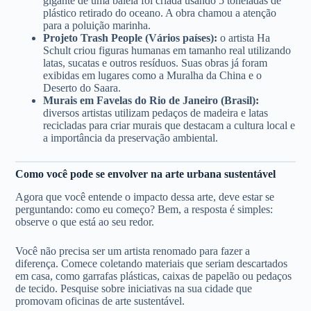
gigante de uma baleia foi criada usando 5 toneladas de
plástico retirado do oceano. A obra chamou a atenção
para a poluição marinha.
Projeto Trash People (Vários países):
o artista Ha
Schult criou figuras humanas em tamanho real utilizando
latas, sucatas e outros resíduos. Suas obras já foram
exibidas em lugares como a Muralha da China e o
Deserto do Saara.
Murais em Favelas do Rio de Janeiro (Brasil):
diversos artistas utilizam pedaços de madeira e latas
recicladas para criar murais que destacam a cultura local e
a importância da preservação ambiental.
Como você pode se envolver na arte urbana sustentável
Agora que você entende o impacto dessa arte, deve estar se
perguntando: como eu começo? Bem, a resposta é simples:
observe o que está ao seu redor.
Você não precisa ser um artista renomado para fazer a
diferença. Comece coletando materiais que seriam descartados
em casa, como garrafas plásticas, caixas de papelão ou pedaços
de tecido. Pesquise sobre iniciativas na sua cidade que
promovam oficinas de arte sustentável.