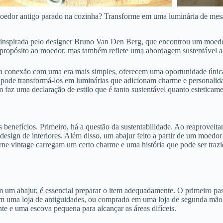
dor antigo parado na cozinha? Transforme em uma luminária de mesa
 inspirada pelo designer Bruno Van Den Berg, que encontrou um moedo
o propósito ao moedor, mas também reflete uma abordagem sustentável a
ua conexão com uma era mais simples, oferecem uma oportunidade única 
pode transformá-los em luminárias que adicionam charme e personalidad
az uma declaração de estilo que é tanto sustentável quanto esteticamen
enefícios. Primeiro, há a questão da sustentabilidade. Ao reaproveitar
sign de interiores. Além disso, um abajur feito a partir de um moedo
rne vintage carregam um certo charme e uma história que pode ser traz
 um abajur, é essencial preparar o item adequadamente. O primeiro pas
m uma loja de antiguidades, ou comprado em uma loja de segunda mão
te e uma escova pequena para alcançar as áreas difíceis.