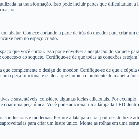
lizada na transformação. Isso pode incluir partes que dificultariam a 
formação.
 um abajur. Comece cortando a parte de trás do moedor para criar um e
 encaixe bem no espaço criado.
spaço que você cortou. Isso pode envolver a adaptação do soquete par
 conecte-o ao soquete. Certifique-se de que todas as conexões estejam 
a que complemente o design do moedor. Certifique-se de que a cúpula 
 uma peça funcional e estilosa que ilumina o ambiente de maneira únic
tivas e sustentáveis, considere algumas ideias adicionais. Por exemplo,
s e criar uma peça única. Você pode adicionar uma lâmpada LED dentro d
árias industriais e modernas. Perfure a lata para criar padrões de luz e 
eaproveitadas para criar um lustre único. Monte as rolhas em uma estru