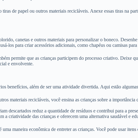
iras de papel ou outros materiais recicláveis. Anexe essas tiras na parte
lorido, canetas e outros materiais para personalizar o boneco. Desenhe 
e usá-los para criar acessórios adicionais, como chapéus ou camisas par
mbém permite que as crianças participem do processo criativo. Deixe qu
cial e envolvente.
os benefícios, além de ser uma atividade divertida. Aqui estão alguma
utros materiais recicláveis, você ensina as crianças sobre a importância
eriam descartados reduz a quantidade de resíduos e contribui para a pres
am a criatividade das crianças e oferecem uma alternativa saudável e e
os é uma maneira econômica de entreter as crianças. Você pode usar ite