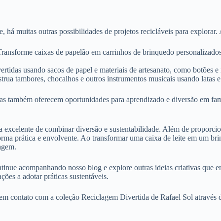
 há muitas outras possibilidades de projetos recicláveis para explorar. 
Transforme caixas de papelão em carrinhos de brinquedo personalizados
vertidas usando sacos de papel e materiais de artesanato, como botões e 
trua tambores, chocalhos e outros instrumentos musicais usando latas e 
as também oferecem oportunidades para aprendizado e diversão em famíl
a excelente de combinar diversão e sustentabilidade. Além de proporciona
orma prática e envolvente. Ao transformar uma caixa de leite em um br
lagem.
ntinue acompanhando nosso blog e explore outras ideias criativas que 
ções a adotar práticas sustentáveis.
e em contato com a coleção Reciclagem Divertida de Rafael Sol através 