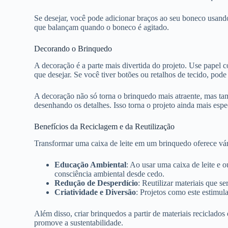
Se desejar, você pode adicionar braços ao seu boneco usando t
que balançam quando o boneco é agitado.
Decorando o Brinquedo
A decoração é a parte mais divertida do projeto. Use papel co
que desejar. Se você tiver botões ou retalhos de tecido, pod
A decoração não só torna o brinquedo mais atraente, mas ta
desenhando os detalhes. Isso torna o projeto ainda mais espe
Benefícios da Reciclagem e da Reutilização
Transformar uma caixa de leite em um brinquedo oferece vári
Educação Ambiental
: Ao usar uma caixa de leite e o
consciência ambiental desde cedo.
Redução de Desperdício
: Reutilizar materiais que s
Criatividade e Diversão
: Projetos como este estimul
Além disso, criar brinquedos a partir de materiais reciclad
promove a sustentabilidade.