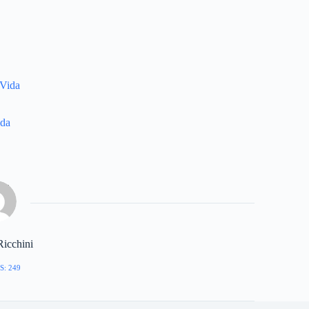
 Vida
ida
Ricchini
S: 249