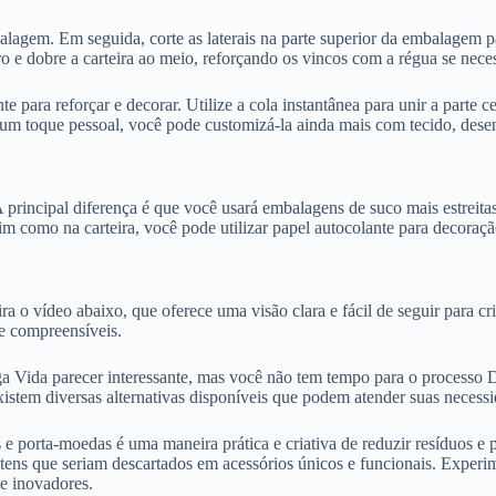
lagem. Em seguida, corte as laterais na parte superior da embalagem p
o e dobre a carteira ao meio, reforçando os vincos com a régua se neces
e para reforçar e decorar. Utilize a cola instantânea para unir a parte c
ra um toque pessoal, você pode customizá-la ainda mais com tecido, dese
 principal diferença é que você usará embalagens de suco mais estreita
im como na carteira, você pode utilizar papel autocolante para decoraç
ra o vídeo abaixo, que oferece uma visão clara e fácil de seguir para c
te compreensíveis.
nga Vida parecer interessante, mas você não tem tempo para o processo 
 Existem diversas alternativas disponíveis que podem atender suas nece
s e porta-moedas é uma maneira prática e criativa de reduzir resíduos e
 itens que seriam descartados em acessórios únicos e funcionais. Exper
 e inovadores.