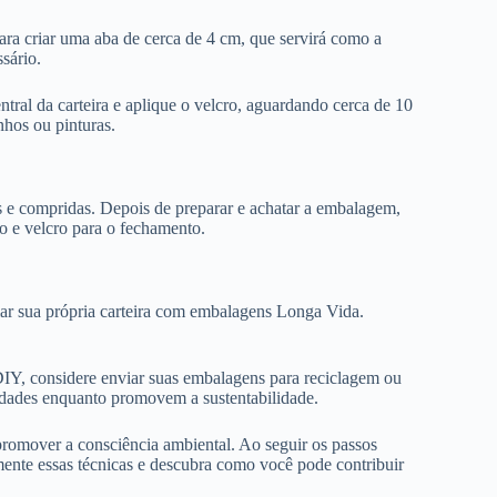
ara criar uma aba de cerca de 4 cm, que servirá como a
sário.
entral da carteira e aplique o velcro, aguardando cerca de 10
nhos ou pinturas.
s e compridas. Depois de preparar e achatar a embalagem,
ão e velcro para o fechamento.
riar sua própria carteira com embalagens Longa Vida.
DIY, considere enviar suas embalagens para reciclagem ou
ssidades enquanto promovem a sustentabilidade.
 promover a consciência ambiental. Ao seguir os passos
imente essas técnicas e descubra como você pode contribuir