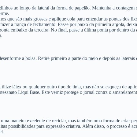
dinhos ao longo da lateral da forma de papelão. Mantenha a contagem em
orme.
nhos que são mais grossas e aplique cola para emendar as pontas dos fi
 fazer a trança de fechamento. Passe por baixo da primeira argola, dei
onta embaixo da terceira. No final, passe a última ponta por dentro da 
a.
senforme a bolsa. Retire primeiro a parte do meio e depois as laterais 
ilize látex ou qualquer outro tipo de tinta, mas não se esqueça de aplic
 artesanato Liqui Base. Este verniz protege o jornal contra o amarelame
 é uma maneira excelente de reciclar, mas também uma forma de criar peç
initas possibilidades para expressão criativa. Além disso, o processo é 
el.