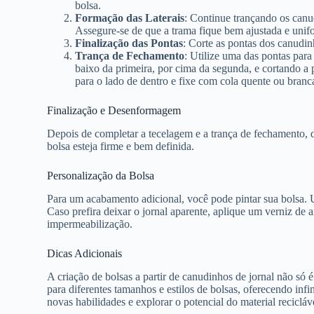
bolsa.
Formação das Laterais
: Continue trançando os canu
Assegure-se de que a trama fique bem ajustada e unif
Finalização das Pontas
: Corte as pontas dos canudi
Trança de Fechamento
: Utilize uma das pontas para
baixo da primeira, por cima da segunda, e cortando a p
para o lado de dentro e fixe com cola quente ou branc
Finalização e Desenformagem
Depois de completar a tecelagem e a trança de fechamento, de
bolsa esteja firme e bem definida.
Personalização da Bolsa
Para um acabamento adicional, você pode pintar sua bolsa. Ut
Caso prefira deixar o jornal aparente, aplique um verniz de
impermeabilização.
Dicas Adicionais
A criação de bolsas a partir de canudinhos de jornal não só
para diferentes tamanhos e estilos de bolsas, oferecendo inf
novas habilidades e explorar o potencial do material recicláv