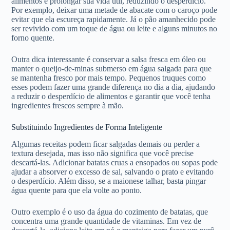
alimentos e prolongar sua vida útil, reduzindo o desperdício.
Por exemplo, deixar uma metade de abacate com o caroço pode
evitar que ela escureça rapidamente. Já o pão amanhecido pode
ser revivido com um toque de água ou leite e alguns minutos no
forno quente.
Outra dica interessante é conservar a salsa fresca em óleo ou
manter o queijo-de-minas submerso em água salgada para que
se mantenha fresco por mais tempo. Pequenos truques como
esses podem fazer uma grande diferença no dia a dia, ajudando
a reduzir o desperdício de alimentos e garantir que você tenha
ingredientes frescos sempre à mão.
Substituindo Ingredientes de Forma Inteligente
Algumas receitas podem ficar salgadas demais ou perder a
textura desejada, mas isso não significa que você precise
descartá-las. Adicionar batatas cruas a ensopados ou sopas pode
ajudar a absorver o excesso de sal, salvando o prato e evitando
o desperdício. Além disso, se a maionese talhar, basta pingar
água quente para que ela volte ao ponto.
Outro exemplo é o uso da água do cozimento de batatas, que
concentra uma grande quantidade de vitaminas. Em vez de