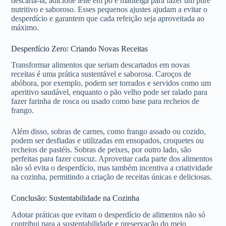
descartá-la, adicione leite em pó e manteiga para fazer um purê
nutritivo e saboroso. Esses pequenos ajustes ajudam a evitar o
desperdício e garantem que cada refeição seja aproveitada ao
máximo.
Desperdício Zero: Criando Novas Receitas
Transformar alimentos que seriam descartados em novas
receitas é uma prática sustentável e saborosa. Caroços de
abóbora, por exemplo, podem ser torrados e servidos como um
aperitivo saudável, enquanto o pão velho pode ser ralado para
fazer farinha de rosca ou usado como base para recheios de
frango.
Além disso, sobras de carnes, como frango assado ou cozido,
podem ser desfiadas e utilizadas em ensopados, croquetes ou
recheios de pastéis. Sobras de peixes, por outro lado, são
perfeitas para fazer cuscuz. Aproveitar cada parte dos alimentos
não só evita o desperdício, mas também incentiva a criatividade
na cozinha, permitindo a criação de receitas únicas e deliciosas.
Conclusão: Sustentabilidade na Cozinha
Adotar práticas que evitam o desperdício de alimentos não só
contribui para a sustentabilidade e preservação do meio