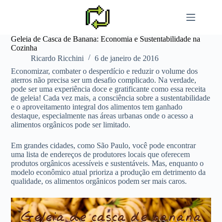
Pular
para
o
conteúdo
Geleia de Casca de Banana: Economia e Sustentabilidade na
Cozinha
Ricardo Ricchini
6 de janeiro de 2016
Economizar, combater o desperdício e reduzir o volume dos
aterros não precisa ser um desafio complicado. Na verdade,
pode ser uma experiência doce e gratificante como essa receita
de geleia! Cada vez mais, a consciência sobre a sustentabilidade
e o aproveitamento integral dos alimentos tem ganhado
destaque, especialmente nas áreas urbanas onde o acesso a
alimentos orgânicos pode ser limitado.
Em grandes cidades, como São Paulo, você pode encontrar
uma lista de endereços de produtores locais que oferecem
produtos orgânicos acessíveis e sustentáveis. Mas, enquanto o
modelo econômico atual prioriza a produção em detrimento da
qualidade, os alimentos orgânicos podem ser mais caros.