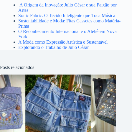
A Origem da Inovação: Julio César e sua Paixão por
Artes
Sonic Fabric: O Tecido Inteligente que Toca Música
Sustentabilidade e Moda: Fitas Cassetes como Matéria-
Prima
O Reconhecimento Internacional e o Ateliê em Nova
York
A Moda como Expressão Artística e Sustentável
Explorando o Trabalho de Julio César
Posts relacionados