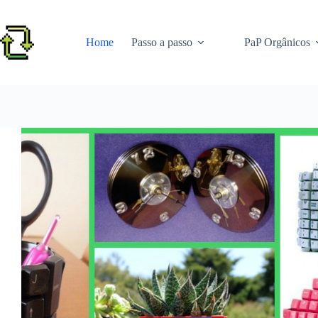
Pular
para
o
Home
Passo a passo
PaP Orgânicos
conteúdo