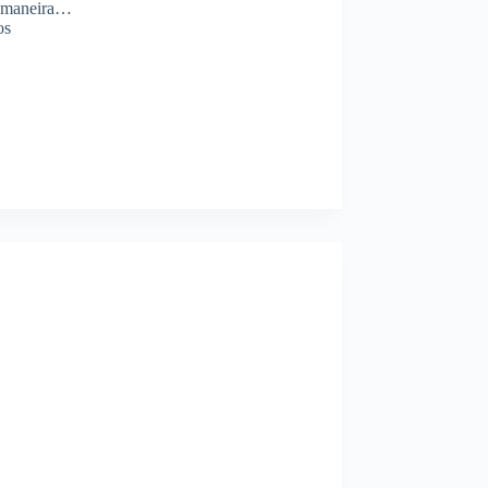
a maneira…
os