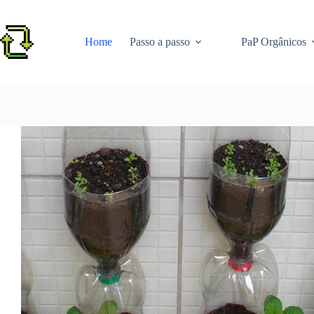
Pular
para
o
Home
Passo a passo
PaP Orgânicos
conteúdo